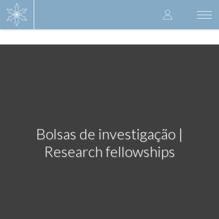
Skip
User
to
Togg
main
navi
accoun
content
menu
Bolsas de investigação |
Research fellowships