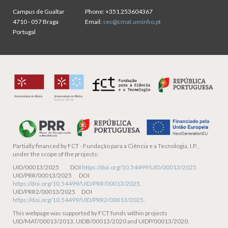
Campus de Gualtar
Phone:
+351 253604367
4710 - 057 Braga
Email:
sec@cmat.uminho.pt
Portugal
Partially financed by
FCT - Fundação para a Ciência e a Tecnologia, I.P.,
under the scope of the projects:
UID/00013/2025 DOI
https://doi.org/10.54499/UID/00013/2025
UID/PRR/00013/2025 DOI
https://doi.org/10.54499/UID/PRR/00013/2025
.
UID/PRR2/00013/2025 DOI
https://doi.org/10.54499/UID/PRR2/00013/2025
.
This webpage was supported by FCT funds within projects
UID/MAT/00013/2013, UIDB/00013/2020 and UIDP/00013/2020.