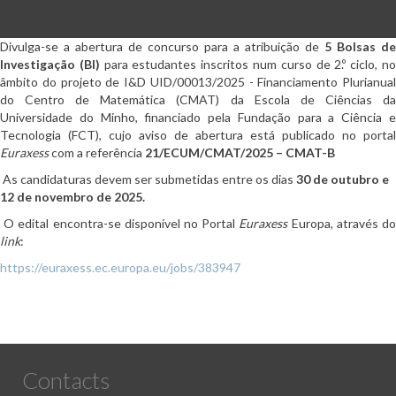
Divulga-se a abertura de concurso para a atribuição de
5 Bolsas de
Investigação (BI)
para estudantes inscritos num curso de 2.º ciclo,
n
âmbito do projeto de I&D UID/00013/2025 - Financiamento Plurianual
do Centro de Matemática (CMAT) da Escola de Ciências da
Universidade do Minho, financiado pela Fundação para a Ciência e
Tecnologia (FCT), cujo aviso de abertura está publicado no portal
Euraxess
com a referência
21/ECUM/CMAT/2025 – CMAT-B
As candidaturas devem ser submetidas entre os dias
30 de outubro e
12 de novembro de 2025.
O edital encontra-se disponível no Portal
Euraxess
Europa, através d
link
:
https://euraxess.ec.europa.eu/jobs/383947
Contacts