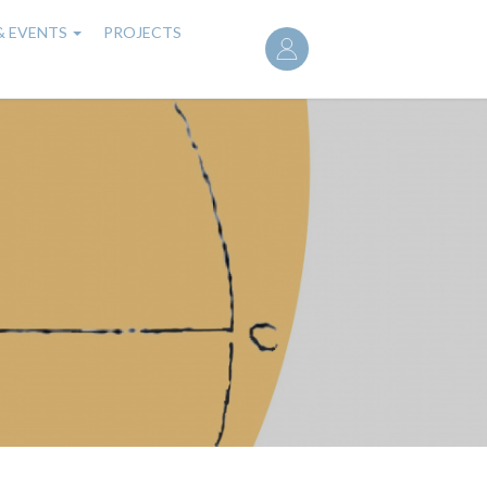
User
& EVENTS
PROJECTS
account
menu