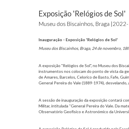
Exposição 'Relógios de Sol'
Museu dos Biscainhos, Braga |
2022-
Inauguração - Exposição 'Relógios de Sol'
Museu dos Biscainhos, Braga, 24 de novembro, 18
A exposição "Relógios de Sol", no Museu dos Bisc
instrumentos nos colocam do ponto de vista da geo
de Amares, Barcelos, Celorico de Basto, Fafe, Gu
General Pereira do Vale (1889-1974), desvelando, a
A sessão de inauguração da exposição contará com
Militar, intitulada “General Pereira do Vale. Da mat
Observatório Geofísico e Astronómico da Universid
A exposição Relógios de Sol é produzida pela Escol