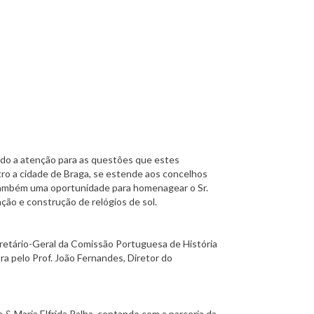
ando a atenção para as questões que estes
tro a cidade de Braga, se estende aos concelhos
é também uma oportunidade para homenagear o Sr.
ação e construção de relógios de sol.
retário-Geral da Comissão Portuguesa de História
utra pelo Prof. João Fernandes, Diretor do
 & Maria Elfrida Ralha, contando com a parceria da