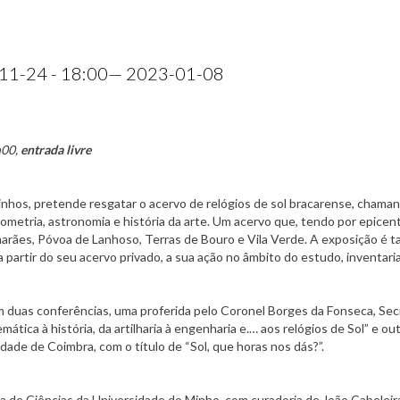
11-24 - 18:00
— 2023-01-08
h00,
entrada livre
ainhos, pretende resgatar o acervo de relógios de sol bracarense, cham
metria, astronomia e história da arte. Um acervo que, tendo por epicen
imarães, Póvoa de Lanhoso, Terras de Bouro e Vila Verde. A exposição 
 partir do seu acervo privado, a sua ação no âmbito do estudo, inventari
 duas conferências, uma proferida pelo Coronel Borges da Fonseca, Sec
emática à história, da artilharia à engenharia e.… aos relógios de Sol” e o
ade de Coimbra, com o título de “Sol, que horas nos dás?”.
a de Ciências da Universidade do Minho, com curadoria de João Cabeleira