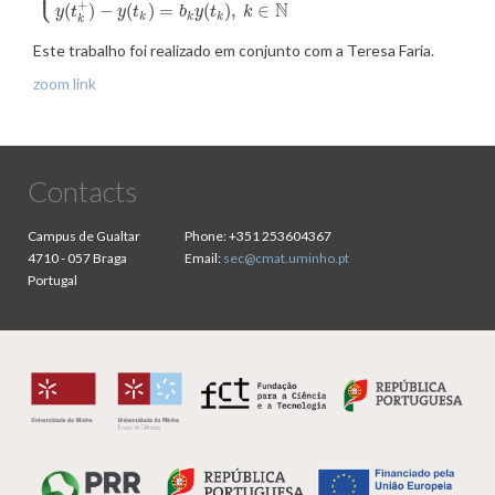
⎩
⎪
+
N
(
)
−
(
)
=
(
)
,
∈
y
t
y
t
b
y
t
k
k
k
k
k
Este
trabalho
foi
realizado
em
conjunto
com a Teresa
Faria
.
zoom link
Contacts
Campus de Gualtar
Phone:
+351 253604367
4710 - 057 Braga
Email:
sec@cmat.uminho.pt
Portugal