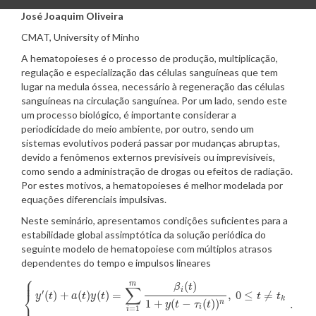
José Joaquim Oliveira
CMAT, University of Minho
A
hematopoieses
é o
processo
de
produção
,
multiplicação
,
regulação
e
especialização
das
células
sanguíneas
que
tem
lugar
na
medula
óssea
,
necessário
à
regeneração
das
células
sanguíneas
na
circulação
sanguínea
.
Por
um
lado
,
sendo
este
um
processo
biológico
, é
importante
considerar
a
periodicidade
do
meio
ambiente
,
por
outro
,
sendo
um
sistemas
evolutivos
poderá
passar
por
mudanças
abruptas
,
devido
a
fenômenos
externos
previsíveis
ou
imprevisíveis
,
como
sendo
a
administração
de
drogas
ou
efeitos
de
radiação
.
Por
estes
motivos
, a
hematopoieses
é
melhor
modelada
por
equações
diferenciais
impulsivas
.
Neste
seminário
,
apresentamos
condições
suficientes
para a
estabilidade
global
assimptótica
da
solução
periódica
do
seguinte
modelo
de
hematopoiese
com
múltiplos
atrasos
dependentes
do tempo e
impulsos
lineares
⎧
⎪
⎪
(
)
m
β
t
∑
i
′
⎨
(
)
+
(
)
(
)
=
,
0
≤
≠
y
t
a
t
y
t
t
t
k
1
+
(
−
(
)
)
.
⎪
n
y
t
τ
t
{
y
′
(
t
)
+
a
(
t
)
y
(
t
)
=
∑
i
=
1
m
β
i
(
t
)
1
+
y
(
t
−
τ
i
(
t
)
)
n
,
0
≤
t
≠
t
k
y
(
t
k
+
)
−
y
(
t
k
)
=
b
k
y
(
t
k
)
,
k
i
=
1
i