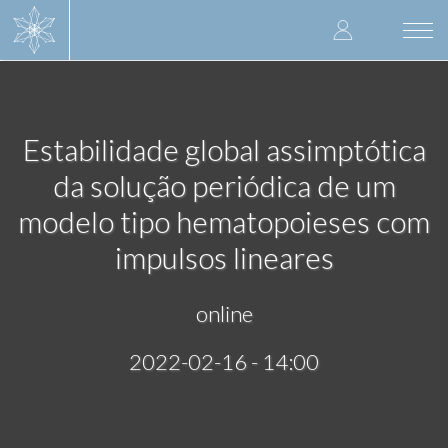
Skip
User
to
Togg
main
navi
accoun
content
menu
Estabilidade global assimptótica
da solução periódica de um
modelo tipo hematopoieses com
impulsos lineares
online
2022-02-16 - 14:00