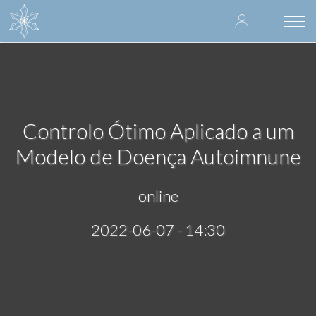
Skip
User
to
Togg
main
navi
accoun
content
menu
Controlo Ótimo Aplicado a um
Modelo de Doença Autoimnune
online
2022-06-07 - 14:30