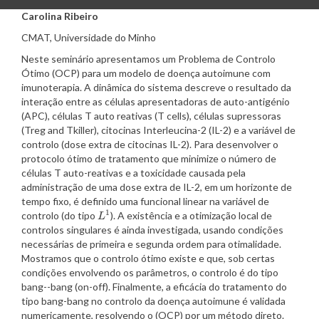
Carolina Ribeiro
CMAT, Universidade do Minho
Neste
seminário
apresentamos
um
Problema
de
Controlo
Ótimo
(
OCP
) para um
modelo
de
doença
autoimune
com
imunoterapia
. A
dinâmica
do
sistema
descreve
o
resultado
da
interação
entre
as
células
apresentadoras
de
auto-
antigénio
(
APC
),
células
T auto
reativas
(T cells),
células
supressoras
(
Treg
and
Tkiller
),
citocinas
Interleucina
-2 (IL-2) e a
variável
de
controlo
(dose extra
de
citocinas
IL-2). Para
desenvolver
o
protocolo
ótimo
de
tratamento
que
minimize o
número
de
células
T auto-
reativas
e a
toxicidade
causada
pela
administração
de
uma
dose extra
de
IL-2, em um
horizonte
de
tempo
fixo
, é
definido
uma
funcional
linear
na
variável
de
1
controlo
(do
tipo
). A
existência
e a
otimização
local
de
L
1
L
controlos
singulares
é
ainda
investigada
,
usando
condições
necessárias
de
primeira
e
segunda
ordem
para
otimalidade
.
Mostramos
que
o
controlo
ótimo
existe
e
que
, sob
certas
condições
envolvendo
os
parâmetros
, o
controlo
é do
tipo
bang--bang (on-off).
Finalmente
, a
eficácia
do
tratamento
do
tipo
bang-bang no
controlo
da
doença
autoimune
é
validada
numericamente
,
resolvendo
o (
OCP
)
por
um
método
direto
.