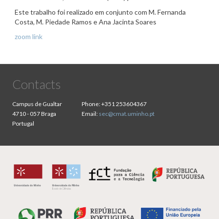
Este
trabalho
foi
realizado
em
conjunto
com M.
Fernanda
Costa
, M.
Piedade
Ramos e Ana
Jacinta
Soares
zoom link
Contacts
Campus de Gualtar
Phone:
+351 253604367
4710 - 057 Braga
Email:
sec@cmat.uminho.pt
Portugal