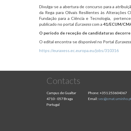
Divulga-se a abertura de concurso para a atribui
da Rega para Olivais Resilientes às Alterações 
Fundação para a Ciência e Tecnologia,
pertence
publicado no portal
Euraxess
com a
41/ECUM/CMAT/
O período de receção de candidaturas decorre d
O edital encontra-se disponível no Portal
Euraxes
https://euraxess.ec.europa.eu/jobs/310316
Contacts
Campus de Gualtar
Phone:
+351 253604367
4710 - 057 Braga
Email:
sec@cmat.uminho.p
Portugal