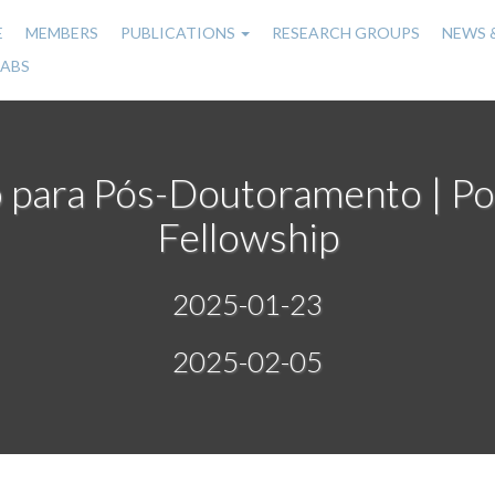
E
MEMBERS
PUBLICATIONS
RESEARCH GROUPS
NEWS 
n
LABS
gation
o para Pós-Doutoramento | P
Fellowship
2025-01-23
2025-02-05