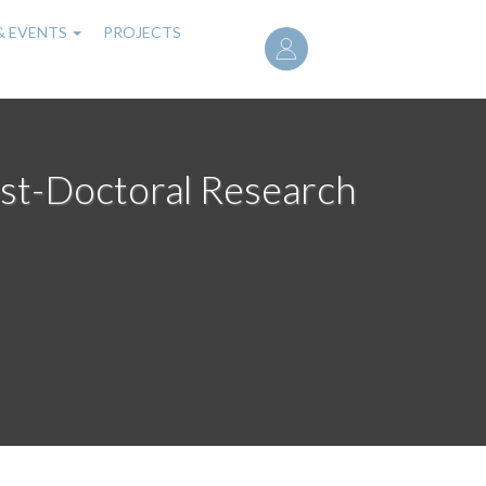
User
& EVENTS
PROJECTS
account
menu
ost-Doctoral Research