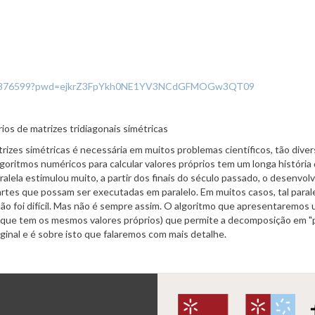
/93344876599?pwd=ejkrZ3FpYkh0NE1YV3NCdGFMOGw3QT09
rios de matrizes tridiagonais simétricas
izes simétricas é necessária em muitos problemas científicos, tão diver
oritmos numéricos para calcular valores próprios tem um longa históri
alela estimulou muito, a partir dos finais do século passado, o desenvol
tes que possam ser executadas em paralelo. Em muitos casos, tal paralel
o foi difícil. Mas não é sempre assim. O algoritmo que apresentaremos 
 (que tem os mesmos valores próprios) que permite a decomposição em "p
inal e é sobre isto que falaremos com mais detalhe.