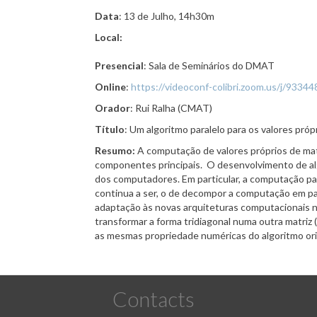
Data
: 13 de Julho, 14h30m
Local:
Presencial
: Sala de Seminários do DMAT
Online
:
https://videoconf-colibri.zoom.us/j
Orador
: Rui Ralha (CMAT)
Título
: Um algoritmo paralelo para os valores próp
Resumo:
A computação de valores próprios de matr
componentes principais. O desenvolvimento de alg
dos computadores. Em particular, a computação par
continua a ser, o de decompor a computação em par
adaptação às novas arquiteturas computacionais nã
transformar a forma tridiagonal numa outra matriz
as mesmas propriedade numéricas do algoritmo orig
Contacts