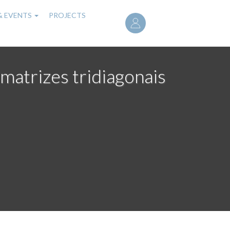
User
& EVENTS
PROJECTS
account
menu
matrizes tridiagonais