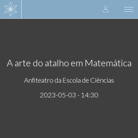
Skip
User
to
Togg
main
navi
accoun
content
menu
A arte do atalho em Matemática
Anfiteatro da Escola de Ciências
2023-05-03 - 14:30